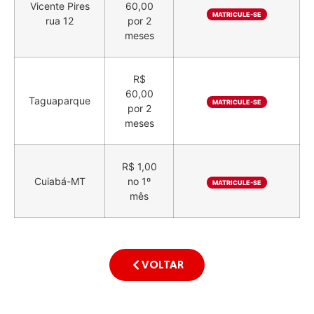
Vicente Pires
60,00
MATRICULE-SE
rua 12
por 2
meses
R$
60,00
Taguaparque
MATRICULE-SE
por 2
meses
R$ 1,00
Cuiabá-MT
no 1º
MATRICULE-SE
mês
VOLTAR