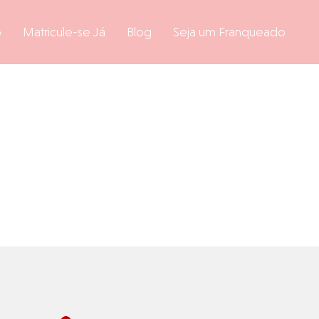
o
Matricule-se Já
Blog
Seja um Franqueado