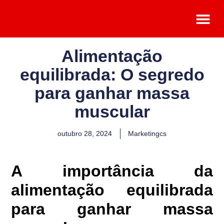
Trabalhe Co
Matricule-se Já
Seja um F
Alimentação
equilibrada: O segredo
para ganhar massa
muscular
outubro 28, 2024
Marketingcs
A importância da
alimentação equilibrada
para ganhar massa