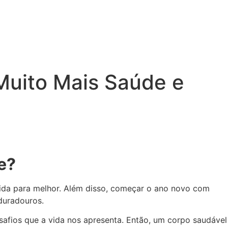
o
Matricule-se Já
Blog
Seja um Franqueado
 Muito Mais Saúde e
e?
vida para melhor. Além disso, começar o ano novo com
duradouros.
safios que a vida nos apresenta. Então, um corpo saudável