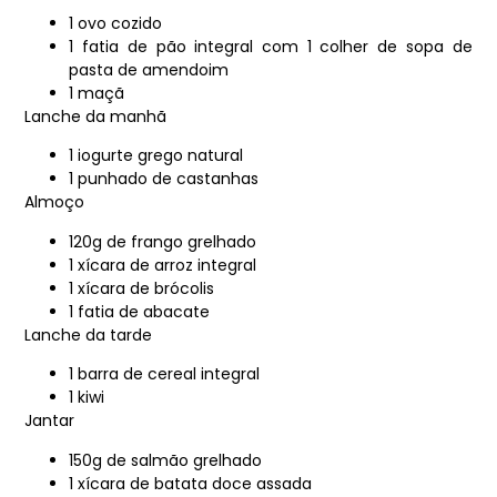
1 ovo cozido
1 fatia de pão integral com 1 colher de sopa de
pasta de amendoim
1 maçã
Lanche da manhã
1 iogurte grego natural
1 punhado de castanhas
Almoço
120g de frango grelhado
1 xícara de arroz integral
1 xícara de brócolis
1 fatia de abacate
Lanche da tarde
1 barra de cereal integral
1 kiwi
Jantar
150g de salmão grelhado
1 xícara de batata doce assada