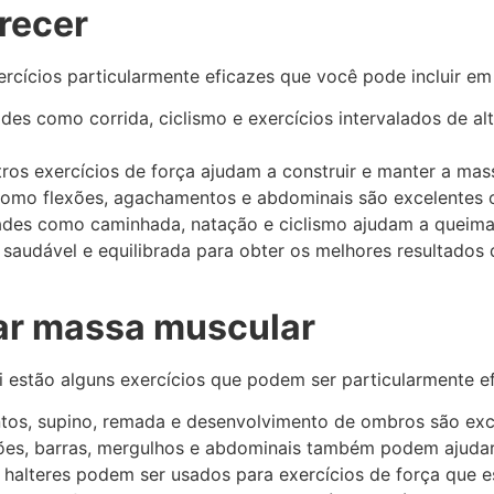
recer
ercícios particularmente eficazes que você pode incluir em
ades como corrida, ciclismo e exercícios intervalados de a
ros exercícios de força ajudam a construir e manter a mass
como flexões, agachamentos e abdominais são excelentes o
dades como caminhada, natação e ciclismo ajudam a queimar
audável e equilibrada para obter os melhores resultados d
har massa muscular
i estão alguns exercícios que podem ser particularmente ef
os, supino, remada e desenvolvimento de ombros são exce
ões, barras, mergulhos e abdominais também podem ajudar 
s e halteres podem ser usados para exercícios de força que