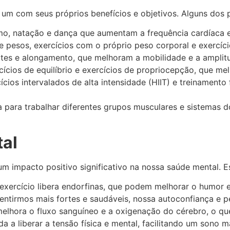
a um com seus próprios benefícios e objetivos. Alguns dos p
smo, natação e dança que aumentam a frequência cardíaca e
 pesos, exercícios com o próprio peso corporal e exercíci
ilates e alongamento, que melhoram a mobilidade e a ampli
ercícios de equilíbrio e exercícios de propriocepção, que m
ícios intervalados de alta intensidade (HIIT) e treinament
a para trabalhar diferentes grupos musculares e sistemas d
tal
um impacto positivo significativo na nossa saúde mental. E
exercício libera endorfinas, que podem melhorar o humor e
sentirmos mais fortes e saudáveis, nossa autoconfiança
elhora o fluxo sanguíneo e a oxigenação do cérebro, o qu
a a liberar a tensão física e mental, facilitando um sono m