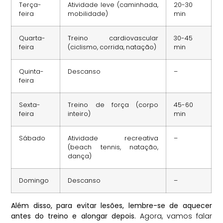
Terça-
Atividade leve (caminhada,
20-30
feira
mobilidade)
min
Quarta-
Treino cardiovascular
30-45
feira
(ciclismo, corrida, natação)
min
Quinta-
Descanso
–
feira
Sexta-
Treino de força (corpo
45-60
feira
inteiro)
min
Sábado
Atividade recreativa
–
(beach tennis, natação,
dança)
Domingo
Descanso
–
Além disso, para evitar lesões, lembre-se de aquecer
antes do treino e alongar depois.
Agora, vamos falar