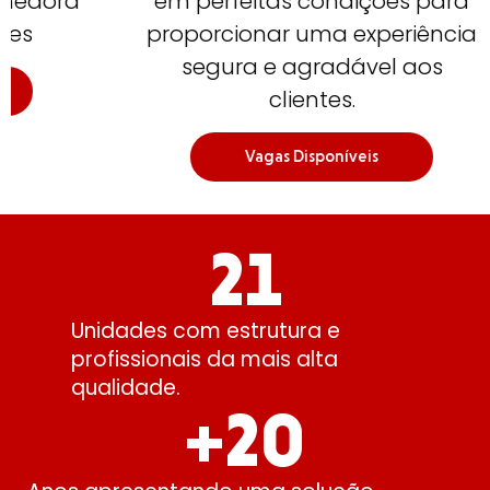
ra
em perfeitas condições para
a
proporcionar uma experiência
segura e agradável aos
clientes.
Vagas Disponíveis
21
Unidades com estrutura e
profissionais da mais alta
qualidade.
+
20