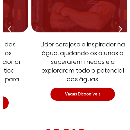
Líder corajoso e inspirador na
C
água, ajudando os alunos a
r
superarem medos e a
explorarem todo o potencial
a
das águas.
Vagas Disponíveis