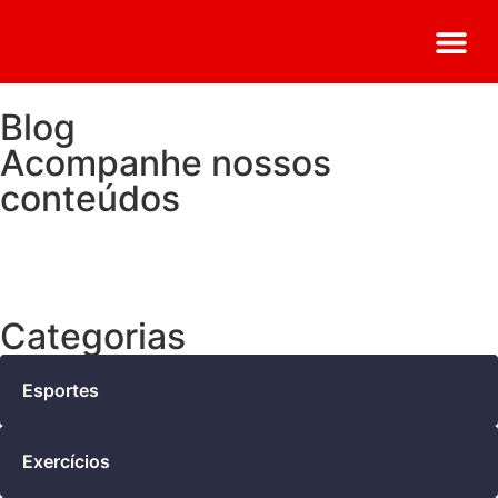
Trabalhe Co
Matricule-se Já
Seja um F
Blog
Acompanhe nossos
conteúdos
Categorias
Esportes
Exercícios