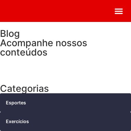
Trabalhe Co
Matricule-se Já
Seja um F
Blog
Acompanhe nossos
conteúdos
Categorias
Esportes
Exercícios