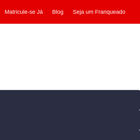
Matricule-se Já
Blog
Seja um Franqueado