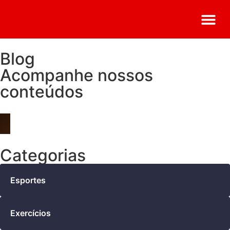
Trabalhe Co
Matricule-se Já
Seja um F
Blog
Acompanhe nossos
conteúdos
Categorias
Esportes
Exercícios