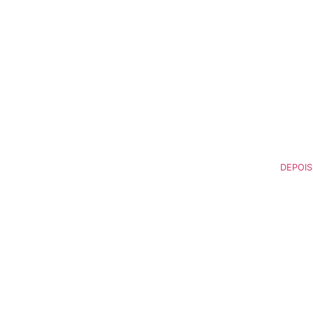
o
Matricule-se Já
Blog
Seja um Franqueado
DEPOIS