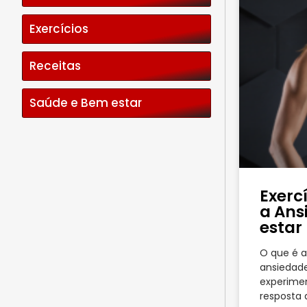
Exercícios
Receitas
Saúde e Bem estar
Exerc
a Ans
estar
O que é a
ansiedad
experime
resposta 