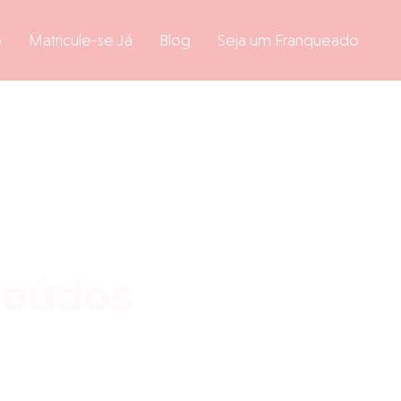
o
Matricule-se Já
Blog
Seja um Franqueado
teúdos