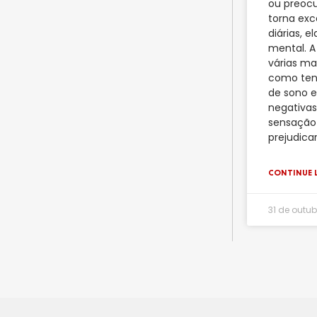
ou preocu
torna exc
diárias, 
mental. A
várias ma
como ten
de sono 
negativas,
sensação 
prejudica
CONTINUE 
31 de outu