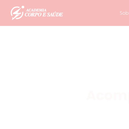
Sob
Acomp