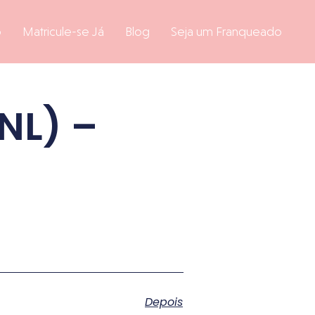
o
Matricule-se Já
Blog
Seja um Franqueado
NL) –
d
Depois