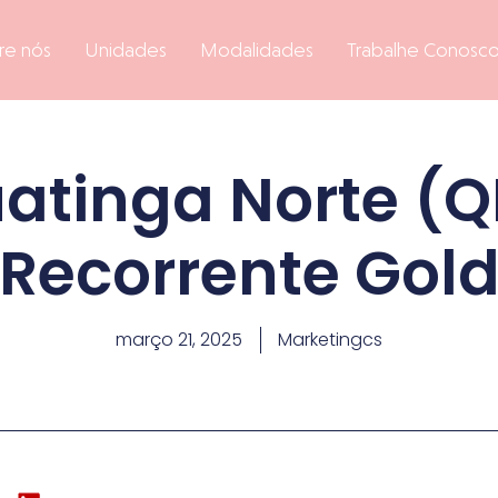
re nós
Unidades
Modalidades
Trabalhe Conosc
atinga Norte (Q
Recorrente Gol
março 21, 2025
Marketingcs