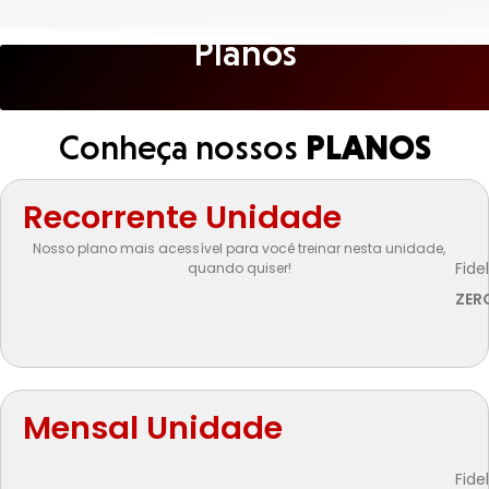
Planos
Conheça nossos
PLANOS
Recorrente Unidade
Nosso plano mais acessível para você treinar nesta unidade,
Fide
quando quiser!
ZER
Mensal Unidade
Fide