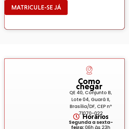
MATRICULE-SE JÁ
Como
chegar
QE 40, Conjunto B,
Lote 04, Guará II,
Brasília/DF, CEP nº
71070-022
Horários
Segunda a sexta-
feira:
06h às 23h