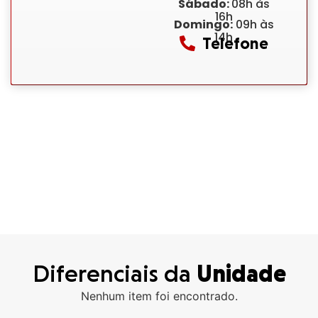
Sábado:
08h às
16h
Domingo:
09h às
14h
Telefone
Diferenciais da
Unidade
Nenhum item foi encontrado.