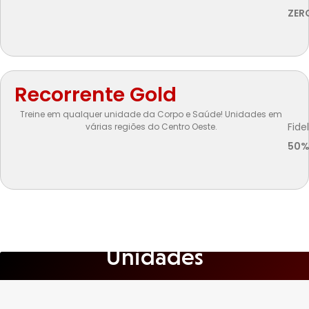
ZER
Recorrente Gold
Treine em qualquer unidade da Corpo e Saúde! Unidades em
Fide
várias regiões do Centro Oeste.
50
Unidades