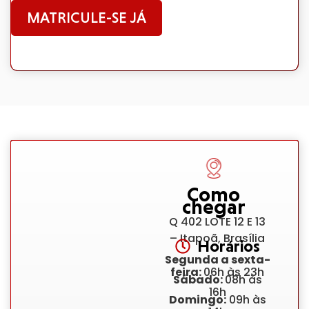
MATRICULE-SE JÁ
Como
chegar
Q 402 LOTE 12 E 13
– Itapoã, Brasília
Horários
Segunda a sexta-
feira:
06h às 23h
Sábado:
08h às
16h
Domingo:
09h às