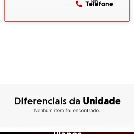
14h
Telefone
Diferenciais da
Unidade
Nenhum item foi encontrado.
Planos