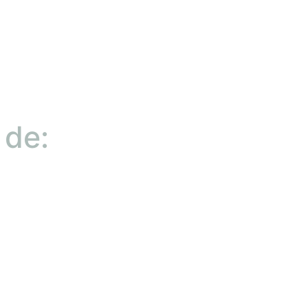
nós
Unidades
Modalidades
Trabalhe Conosc
 de: