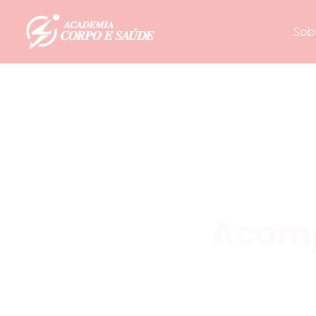
Sob
Acomp