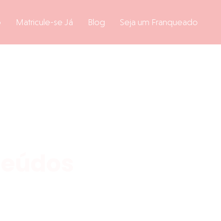
o
Matricule-se Já
Blog
Seja um Franqueado
teúdos